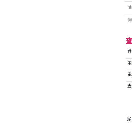
地
聯
姓
電
電
查
驗