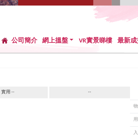
公司簡介
網上搵盤
VR實景睇樓
最新成
實用 --
--
物
用
入