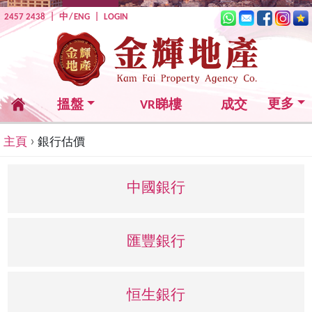
2457 2438
|
中
/
ENG
|
LOGIN
更多
搵盤
VR睇樓
成交
›
主頁
銀行估價
中國銀行
匯豐銀行
恒生銀行