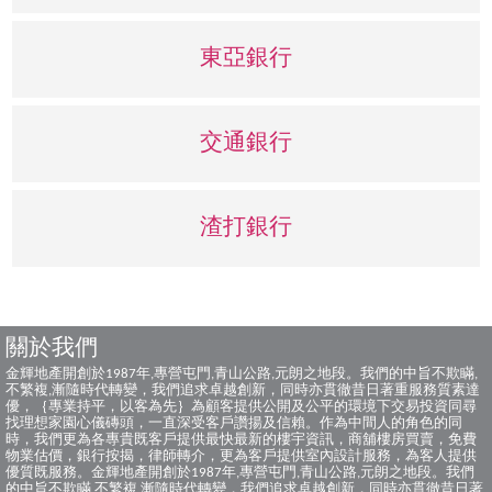
東亞銀行
交通銀行
渣打銀行
關於我們
金輝地產開創於1987年,專營屯門,青山公路,元朗之地段。我們的中旨不欺瞞,
不繁複,漸隨時代轉變，我們追求卓越創新，同時亦貫徹昔日著重服務質素達
優，｛專業持平，以客為先｝為顧客提供公開及公平的環境下交易投資同尋
找理想家園心儀磚頭，一直深受客戶讚揚及信賴。作為中間人的角色的同
時，我們更為各專貴既客戶提供最快最新的樓宇資訊，商舖樓房買賣，免費
物業估價，銀行按揭，律師轉介，更為客戶提供室內設計服務，為客人提供
優質既服務。金輝地產開創於1987年,專營屯門,青山公路,元朗之地段。我們
的中旨不欺瞞,不繁複,漸隨時代轉變，我們追求卓越創新，同時亦貫徹昔日著