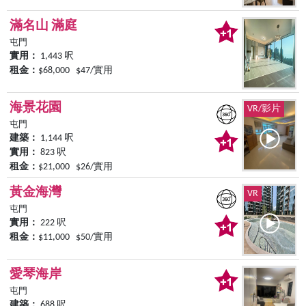
滿名山 滿庭
屯門
實用：
1,443 呎
租金：
$68,000 $47/實用
海景花園
VR/影片
屯門
建築：
1,144 呎
實用：
823 呎
租金：
$21,000 $26/實用
黃金海灣
VR
屯門
實用：
222 呎
租金：
$11,000 $50/實用
愛琴海岸
屯門
建築：
688 呎