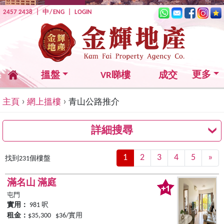
2457 2438
|
中
/
ENG
|
LOGIN
更多
搵盤
VR睇樓
成交
›
›
主頁
網上搵樓
青山公路推介
詳細搜尋
1
2
3
4
5
»
Ne
找到231個樓盤
滿名山 滿庭
屯門
實用：
981 呎
租金：
$35,300 $36/實用