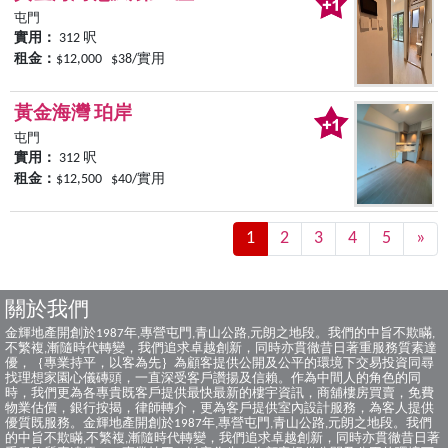
屯門
實用：
312 呎
租金：
$12,000 $38/實用
黃金海灣 珀岸
屯門
實用：
312 呎
租金：
$12,500 $40/實用
1
2
3
4
5
»
Ne
關於我們
金輝地產開創於1987年,專營屯門,青山公路,元朗之地段。我們的中旨不欺瞞,
不繁複,漸隨時代轉變，我們追求卓越創新，同時亦貫徹昔日著重服務質素達
優，｛專業持平，以客為先｝為顧客提供公開及公平的環境下交易投資同尋
找理想家園心儀磚頭，一直深受客戶讚揚及信賴。作為中間人的角色的同
時，我們更為各專貴既客戶提供最快最新的樓宇資訊，商舖樓房買賣，免費
物業估價，銀行按揭，律師轉介，更為客戶提供室內設計服務，為客人提供
優質既服務。金輝地產開創於1987年,專營屯門,青山公路,元朗之地段。我們
的中旨不欺瞞,不繁複,漸隨時代轉變，我們追求卓越創新，同時亦貫徹昔日著