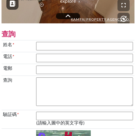
查詢
姓名
*
電話
*
電郵
查詢
驗証碼
*
(請輸入圖中的英文字母)