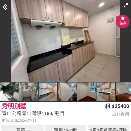
儲存
秀明別墅
租 $25400
青山公路青山灣段118B, 屯門
$21/實用
更新日期:2026-07-31
建築 --
實用 1200呎
3房2廁連露臺+花園