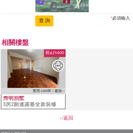
*
必須輸入
相關樓盤
租$25400
實用:1200呎 / 建築:--
秀明別墅
3房2廁連露臺全新裝修
‹‹返回