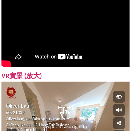
VR實景 (
放大
)