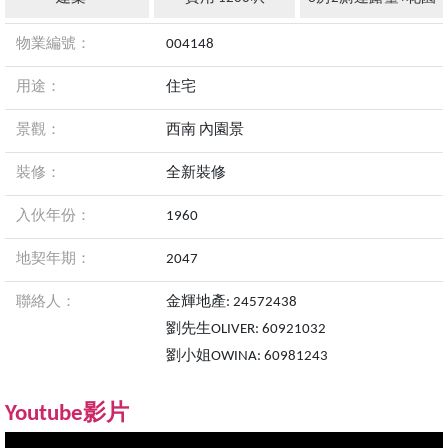
物業編號：
004148
用途：
住宅
景觀：
西南 內園景
裝修：
全新裝修
入伙年份：
1960
地契年期：
2047
聯絡人：
金輝地產: 24572438
劉先生OLIVER: 60921032
劉小姐OWINA: 60981243
Youtube影片