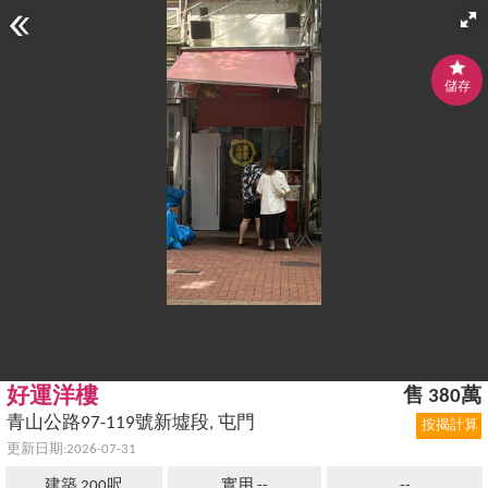
儲存
好運洋樓
售 380萬
青山公路97-119號新墟段, 屯門
按揭計算
更新日期:2026-07-31
建築 200呎
實用 --
--