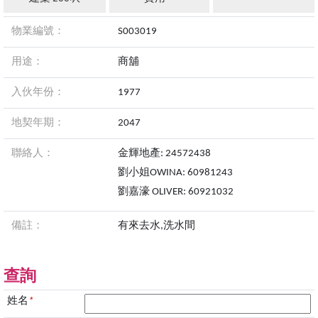
物業編號：
S003019
用途：
商舖
入伙年份：
1977
地契年期：
2047
聯絡人：
金輝地產: 24572438
劉小姐OWINA: 60981243
劉嘉濠 OLIVER: 60921032
備註：
有來去水,洗水間
查詢
姓名
*