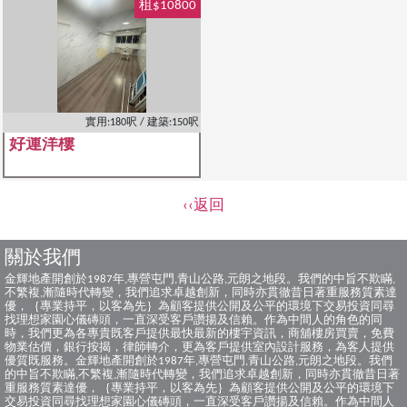
租$10800
實用:180呎 / 建築:150呎
好運洋樓
‹‹返回
關於我們
金輝地產開創於1987年,專營屯門,青山公路,元朗之地段。我們的中旨不欺瞞,
不繁複,漸隨時代轉變，我們追求卓越創新，同時亦貫徹昔日著重服務質素達
優，｛專業持平，以客為先｝為顧客提供公開及公平的環境下交易投資同尋
找理想家園心儀磚頭，一直深受客戶讚揚及信賴。作為中間人的角色的同
時，我們更為各專貴既客戶提供最快最新的樓宇資訊，商舖樓房買賣，免費
物業估價，銀行按揭，律師轉介，更為客戶提供室內設計服務，為客人提供
優質既服務。金輝地產開創於1987年,專營屯門,青山公路,元朗之地段。我們
的中旨不欺瞞,不繁複,漸隨時代轉變，我們追求卓越創新，同時亦貫徹昔日著
重服務質素達優，｛專業持平，以客為先｝為顧客提供公開及公平的環境下
交易投資同尋找理想家園心儀磚頭，一直深受客戶讚揚及信賴。作為中間人