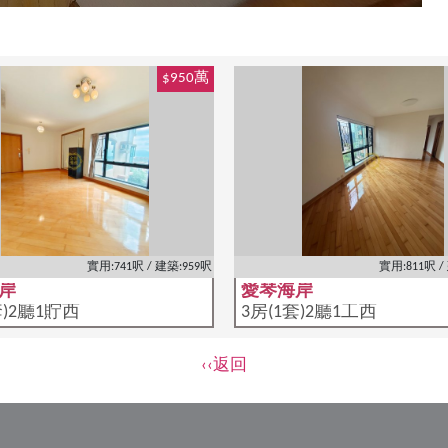
$950萬
實用:741呎 / 建築:959呎
實用:811呎 /
岸
愛琴海岸
套)2廳1貯西
3房(1套)2廳1工西
‹‹返回