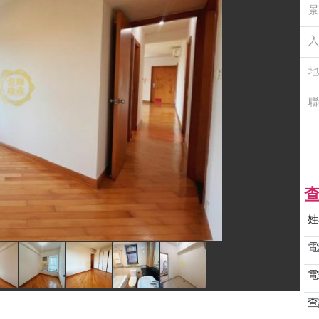
景
入
地
聯
姓
電
電
查