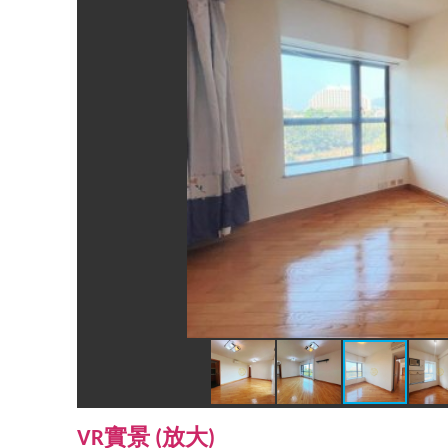
VR實景 (
放大
)