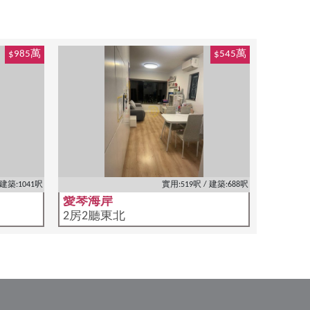
$985萬
$545萬
 建築:1041呎
實用:519呎 / 建築:688呎
愛琴海岸
2房2廳東北