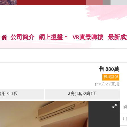
公司簡介
網上搵盤
VR實景睇樓
最新成
售 880萬
按揭計算
$10,851/實用
用 811呎
3房(1套)2廳1工
物
用