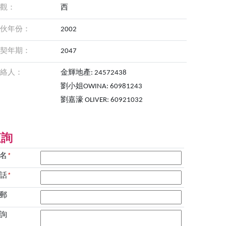
觀：
西
伙年份：
2002
契年期：
2047
絡人：
金輝地產: 24572438
劉小姐OWINA: 60981243
劉嘉濠 OLIVER: 60921032
查詢
名
*
話
*
郵
詢