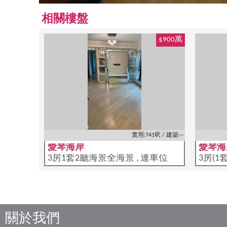
相關樓盤
$900萬
實用:741呎 / 建築:--
愛琴海岸
愛琴海
3房1套2廳海景全海景 , 連車位
3房(1
關於我們