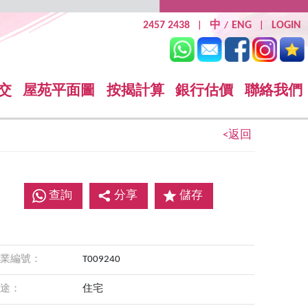
2457 2438
中
ENG
LOGIN
|
/
|
交
屋苑平面圖
按揭計算
銀行估價
聯絡我們
<返回
查詢
分享
儲存
業編號：
T009240
途：
住宅