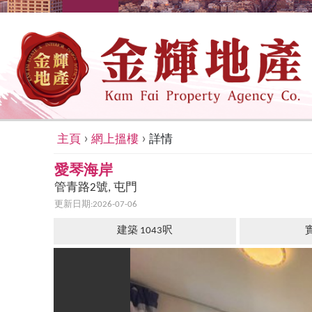
›
›
主頁
網上搵樓
詳情
愛琴海岸
管青路2號, 屯門
更新日期:2026-07-06
建築 1043呎
實