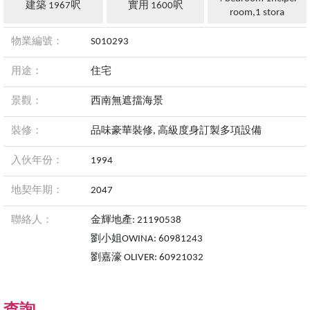
建築 1967呎
實用 1600呎
room,1 stora
物業編號：
S010293
用途：
住宅
景觀：
西南無遮擋海景
裝修：
品味豪華裝修, 高級度身訂製多項設備
入伙年份：
1994
地契年期：
2047
聯絡人：
金輝地產: 21190538
劉小姐OWINA: 60981243
劉嘉濠 OLIVER: 60921032