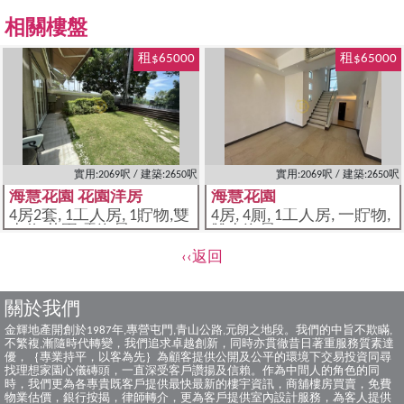
相關樓盤
租$65000
租$65000
實用:2069呎 / 建築:2650呎
實用:2069呎 / 建築:2650呎
海慧花園 花園洋房
海慧花園
4房2套, 1工人房, 1貯物,雙
4房, 4廁, 1工人房, 一貯物,
車位,花園,露海景
雙車海景
‹‹返回
關於我們
金輝地產開創於1987年,專營屯門,青山公路,元朗之地段。我們的中旨不欺瞞,
不繁複,漸隨時代轉變，我們追求卓越創新，同時亦貫徹昔日著重服務質素達
優，｛專業持平，以客為先｝為顧客提供公開及公平的環境下交易投資同尋
找理想家園心儀磚頭，一直深受客戶讚揚及信賴。作為中間人的角色的同
時，我們更為各專貴既客戶提供最快最新的樓宇資訊，商舖樓房買賣，免費
物業估價，銀行按揭，律師轉介，更為客戶提供室內設計服務，為客人提供