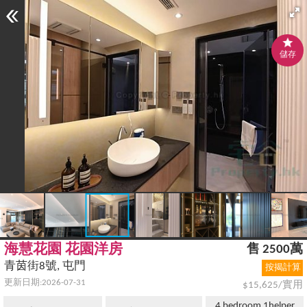
儲存
海慧花園 花園洋房
售 2500萬
青茵街8號, 屯門
按揭計算
更新日期:2026-07-31
$15,625/實用
4 bedroom 1helper