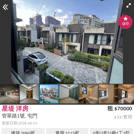
儲存
星堤 洋房
租 $70000
管翠路1號, 屯門
$33/實用
更新日期:2026-06-03
建築 3060呎
實用 2115呎
3房(3套)2廳1工1貯