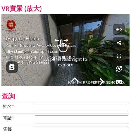
VR實景 (
放大
)
查詢
姓名
*
電話
*
電郵