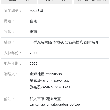
物業編號：
S003698
用途：
住宅
景觀：
東南
裝修：
一手原裝間隔.木地板.雲石高樓底.翻新裝修
入伙年份：
2011
地契年期：
2055
聯絡人：
金輝地產: 21190538
劉嘉濠 OLIVER: 60921032
劉嘉盈 OWINA: 60981243
備註：
私人車庫*花園天臺
car gargae, private garden rooftop