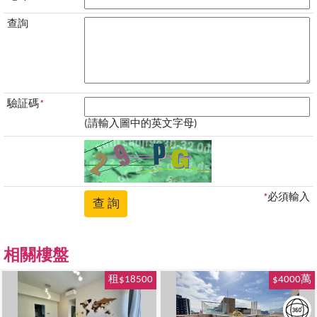
查詢
驗証碼
*
(請輸入圖中的英文字母)
*
必須輸入
相關樓盤
租$18500
$4000萬