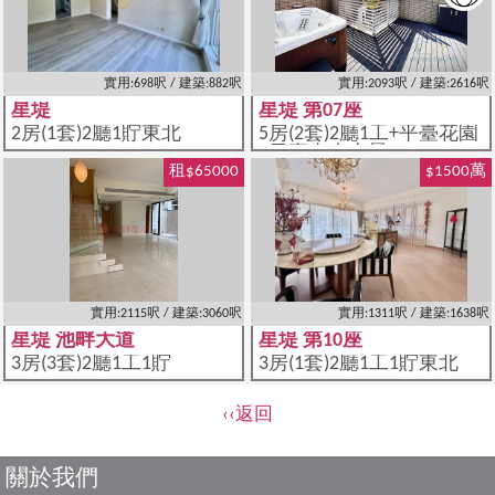
實用:698呎 / 建築:882呎
實用:2093呎 / 建築:2616呎
星堤
星堤 第07座
2房(1套)2廳1貯東北
5房(2套)2廳1工+平臺花園
+天臺東南山景
租$65000
$1500萬
實用:2115呎 / 建築:3060呎
實用:1311呎 / 建築:1638呎
星堤 池畔大道
星堤 第10座
3房(3套)2廳1工1貯
3房(1套)2廳1工1貯東北
‹‹返回
關於我們