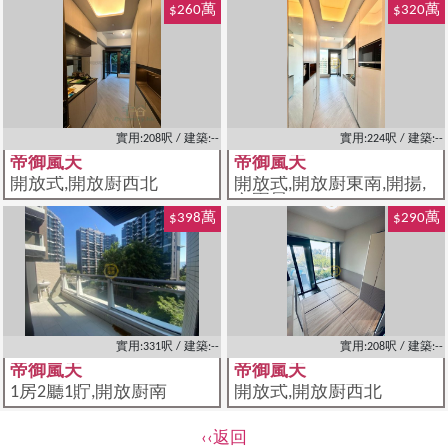
$260萬
$320萬
實用:208呎 / 建築:--
實用:224呎 / 建築:--
帝御嵐天
帝御嵐天
開放式,開放廚西北
開放式,開放廚東南,開揚,
內園景
$398萬
$290萬
實用:331呎 / 建築:--
實用:208呎 / 建築:--
帝御嵐天
帝御嵐天
1房2廳1貯,開放廚南
開放式,開放廚西北
‹‹返回