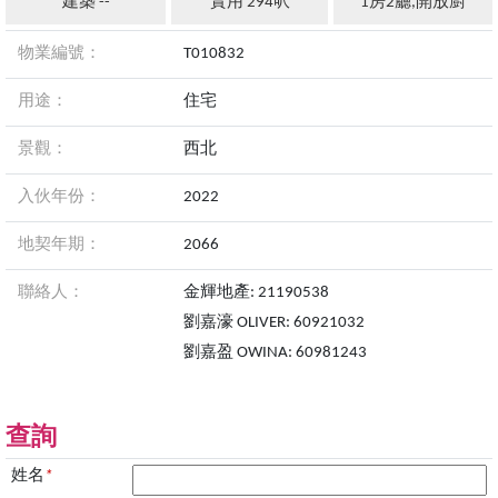
建築 --
實用 294呎
1房2廳,開放廚
物業編號：
T010832
用途：
住宅
景觀：
西北
入伙年份：
2022
地契年期：
2066
聯絡人：
金輝地產: 21190538
劉嘉濠 OLIVER: 60921032
劉嘉盈 OWINA: 60981243
查詢
姓名
*