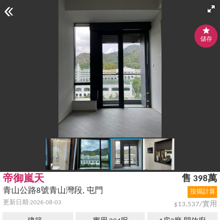
儲存
帝御嵐天
售 398萬
青山公路8號青山灣段, 屯門
按揭計算
更新日期:2026-08-03
$13,537/實用