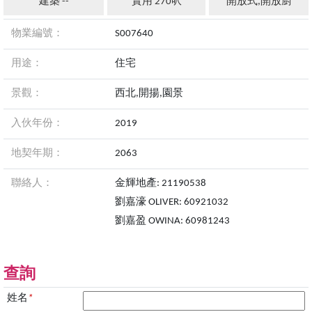
建築 --
實用 270呎
開放式,開放廚
物業編號：
S007640
用途：
住宅
景觀：
西北,開揚,園景
入伙年份：
2019
地契年期：
2063
聯絡人：
金輝地產: 21190538
劉嘉濠 OLIVER: 60921032
劉嘉盈 OWINA: 60981243
查詢
姓名
*