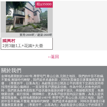
租$35000
實用:2000呎 / 建築:2600呎
國興村
2房3廳1工+花園+天臺
‹‹返回
關於我們
金輝地產開創於1987年,專營屯門,青山公路,元朗之地段。我們的中旨不欺瞞,
不繁複,漸隨時代轉變，我們追求卓越創新，同時亦貫徹昔日著重服務質素達
優，｛專業持平，以客為先｝為顧客提供公開及公平的環境下交易投資同尋
找理想家園心儀磚頭，一直深受客戶讚揚及信賴。作為中間人的角色的同
時，我們更為各專貴既客戶提供最快最新的樓宇資訊，商舖樓房買賣，免費
物業估價，銀行按揭，律師轉介，更為客戶提供室內設計服務，為客人提供
優質既服務。金輝地產開創於1987年,專營屯門,青山公路,元朗之地段。我們
的中旨不欺瞞,不繁複,漸隨時代轉變，我們追求卓越創新，同時亦貫徹昔日著
重服務質素達優，｛專業持平，以客為先｝為顧客提供公開及公平的環境下