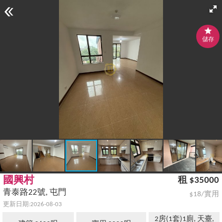
儲存
國興村
租 $35000
青泰路22號, 屯門
$18/實用
更新日期:2026-08-03
2房(1套)1廁, 天臺,