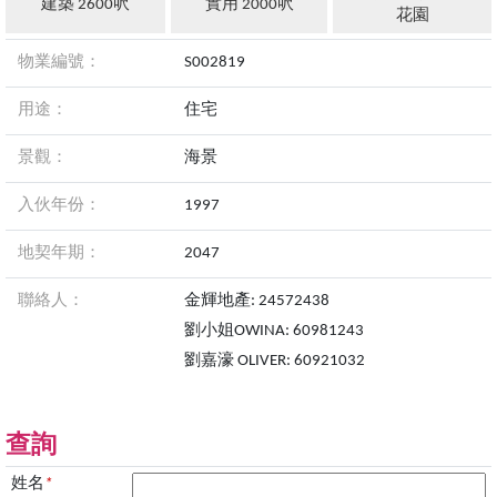
建築 2600呎
實用 2000呎
花園
物業編號：
S002819
用途：
住宅
景觀：
海景
入伙年份：
1997
地契年期：
2047
聯絡人：
金輝地產: 24572438
劉小姐OWINA: 60981243
劉嘉濠 OLIVER: 60921032
查詢
姓名
*