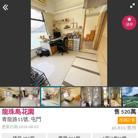
儲存
龍珠島花園
售 520萬
青龍路11號, 屯門
按揭計算
更新日期:2026-08-03
$6,833/實用