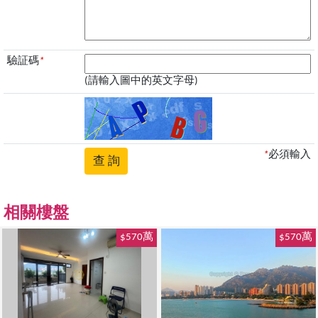
驗証碼
*
(請輸入圖中的英文字母)
*
必須輸入
相關樓盤
$570萬
$570萬