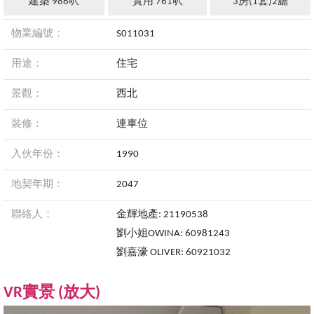
建築 986呎
實用 761呎
3房(1套)2廳
物業編號：
S011031
用途：
住宅
景觀：
西北
裝修：
連車位
入伙年份：
1990
地契年期：
2047
聯絡人：
金輝地產: 21190538
劉小姐OWINA: 60981243
劉嘉濠 OLIVER: 60921032
VR實景 (
放大
)