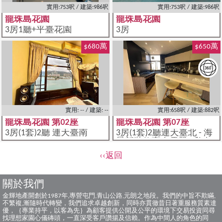
實用:753呎 / 建築:986呎
實用:753呎 / 建築:986呎
龍珠島花園
龍珠島花園
3房1廳+平臺花園
3房
$680萬
$650萬
實用: -- / 建築: --
實用:658呎 / 建築:882呎
龍珠島花園 第02座
龍珠島花園 第07座
3房(1套)2廳 連天臺南
3房(1套)2廳連天臺北 - 海
景新裝修齊全電器 , 私人
外置梯天臺, 實用間隔, 海
‹‹返回
景包圍
關於我們
金輝地產開創於1987年,專營屯門,青山公路,元朗之地段。我們的中旨不欺瞞,
不繁複,漸隨時代轉變，我們追求卓越創新，同時亦貫徹昔日著重服務質素達
優，｛專業持平，以客為先｝為顧客提供公開及公平的環境下交易投資同尋
找理想家園心儀磚頭，一直深受客戶讚揚及信賴。作為中間人的角色的同