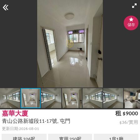
儲存
嘉華大廈
租 $9000
青山公路新墟段11-17號, 屯門
$36/實用
更新日期:2026-08-01
建築 326呎
實用 250呎
1房1廳