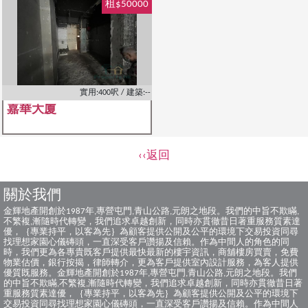
租$50000
實用:400呎 / 建築:--
嘉華大廈
‹‹返回
關於我們
金輝地產開創於1987年,專營屯門,青山公路,元朗之地段。我們的中旨不欺瞞,
不繁複,漸隨時代轉變，我們追求卓越創新，同時亦貫徹昔日著重服務質素達
優，｛專業持平，以客為先｝為顧客提供公開及公平的環境下交易投資同尋
找理想家園心儀磚頭，一直深受客戶讚揚及信賴。作為中間人的角色的同
時，我們更為各專貴既客戶提供最快最新的樓宇資訊，商舖樓房買賣，免費
物業估價，銀行按揭，律師轉介，更為客戶提供室內設計服務，為客人提供
優質既服務。金輝地產開創於1987年,專營屯門,青山公路,元朗之地段。我們
的中旨不欺瞞,不繁複,漸隨時代轉變，我們追求卓越創新，同時亦貫徹昔日著
重服務質素達優，｛專業持平，以客為先｝為顧客提供公開及公平的環境下
交易投資同尋找理想家園心儀磚頭，一直深受客戶讚揚及信賴。作為中間人