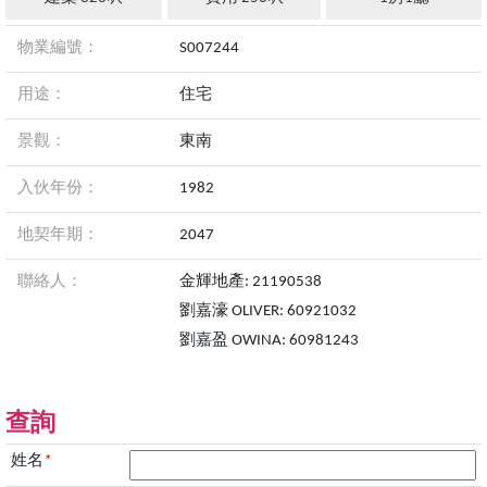
物業編號：
S007244
用途：
住宅
景觀：
東南
入伙年份：
1982
地契年期：
2047
聯絡人：
金輝地產: 21190538
劉嘉濠 OLIVER: 60921032
劉嘉盈 OWINA: 60981243
查詢
姓名
*