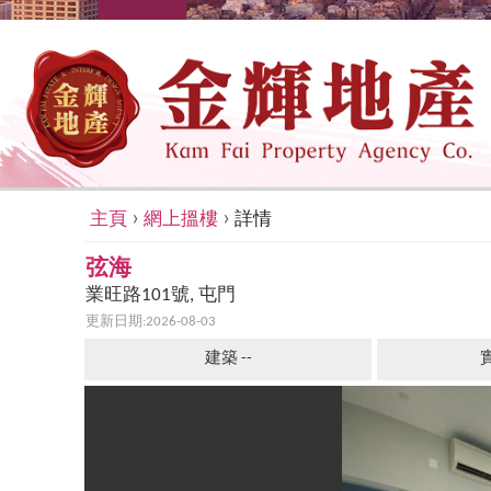
›
›
主頁
網上搵樓
詳情
弦海
業旺路101號, 屯門
更新日期:2026-08-03
建築 --
實