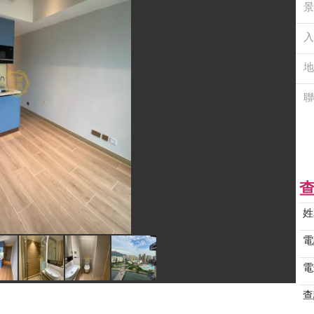
景
入
地
聯
姓
電
電
查