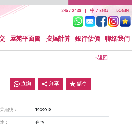
2457 2438
中
ENG
LOGIN
|
/
|
交
屋苑平面圖
按揭計算
銀行估價
聯絡我們
<返回
查詢
分享
儲存
業編號：
T009018
途：
住宅