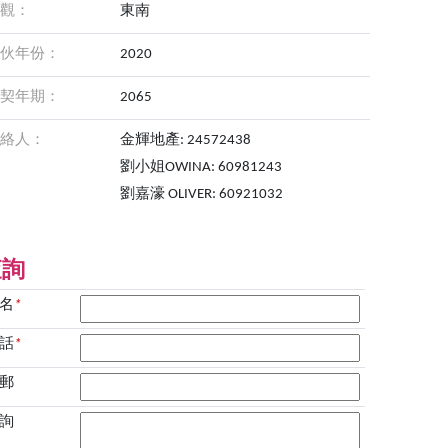
觀：
東南
伙年份：
2020
契年期：
2065
絡人：
金輝地產: 24572438
劉小姐OWINA: 60981243
劉嘉濠 OLIVER: 60921032
查詢
名
*
話
*
郵
詢