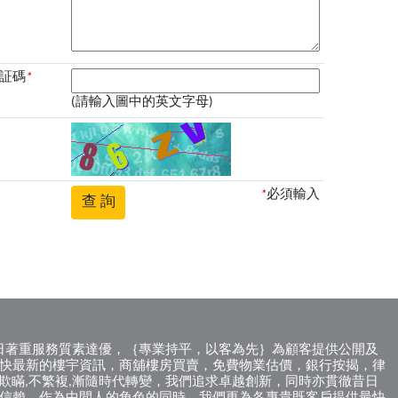
証碼
*
(請輸入圖中的英文字母)
*
必須輸入
徹昔日著重服務質素達優，｛專業持平，以客為先｝為顧客提供公開及
快最新的樓宇資訊，商舖樓房買賣，免費物業估價，銀行按揭，律
不欺瞞,不繁複,漸隨時代轉變，我們追求卓越創新，同時亦貫徹昔日