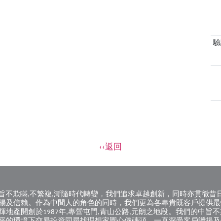
驗
‹‹返回
的中旨不欺瞞,不繁複,漸隨時代轉變，我們追求卓越創新，同時亦貫
揚及信賴。作為中間人的角色的同時，我們更為各專貴既客戶提供最
產開創於1987年,專營屯門,青山公路,元朗之地段。我們的中旨