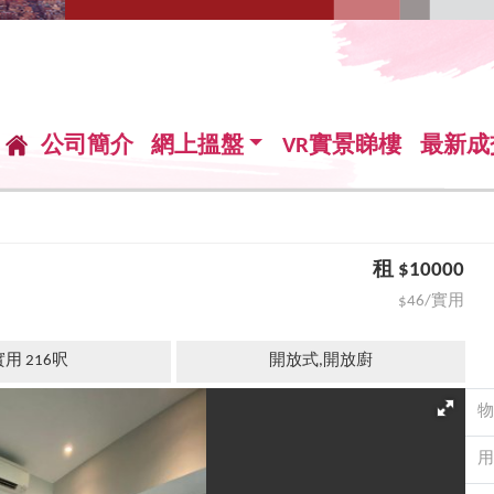
公司簡介
網上搵盤
VR實景睇樓
最新成
租 $10000
$46/實用
用 216呎
開放式,開放廚
物
用