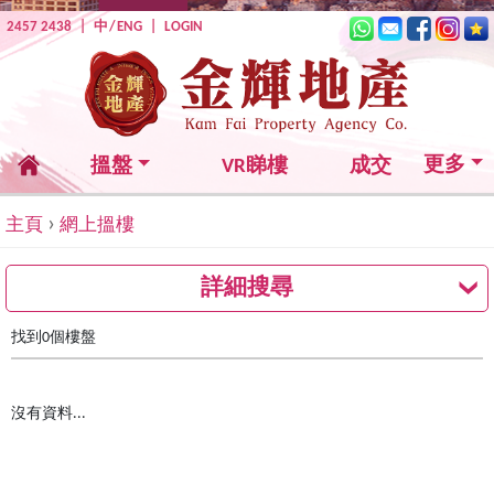
2457 2438
|
中
/
ENG
|
LOGIN
更多
搵盤
VR睇樓
成交
›
主頁
網上搵樓
詳細搜尋
找到0個樓盤
沒有資料...