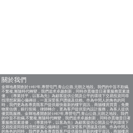
關於我們
金輝地產開創於1987年,專營屯門,青山公路,元朗之地段。我們的中旨不欺瞞,
不繁複,漸隨時代轉變，我們追求卓越創新，同時亦貫徹昔日著重服務質素達
優，｛專業持平，以客為先｝為顧客提供公開及公平的環境下交易投資同尋
找理想家園心儀磚頭，一直深受客戶讚揚及信賴。作為中間人的角色的同
時，我們更為各專貴既客戶提供最快最新的樓宇資訊，商舖樓房買賣，免費
物業估價，銀行按揭，律師轉介，更為客戶提供室內設計服務，為客人提供
優質既服務。金輝地產開創於1987年,專營屯門,青山公路,元朗之地段。我們
的中旨不欺瞞,不繁複,漸隨時代轉變，我們追求卓越創新，同時亦貫徹昔日著
重服務質素達優，｛專業持平，以客為先｝為顧客提供公開及公平的環境下
交易投資同尋找理想家園心儀磚頭，一直深受客戶讚揚及信賴。作為中間人
的角色的同時，我們更為各專貴既客戶提供最快最新的樓宇資訊，商舖樓房