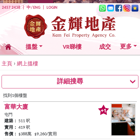
2457 2438
|
中
/
ENG
|
LOGIN
更多
搵盤
VR睇樓
成交
›
主頁
網上搵樓
詳細搜尋
找到1個樓盤
富華大廈
屯門
建築：
511 呎
實用：
419 呎
售價：
$388萬 $9,260/實用