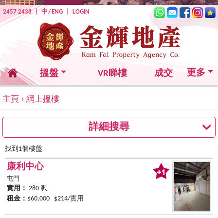
2457 2438
|
中
/
ENG
|
LOGIN
更多
搵盤
VR睇樓
成交
›
主頁
網上搵樓
詳細搜尋
找到1個樓盤
康利中心
屯門
實用：
280 呎
租金：
$60,000 $214/實用