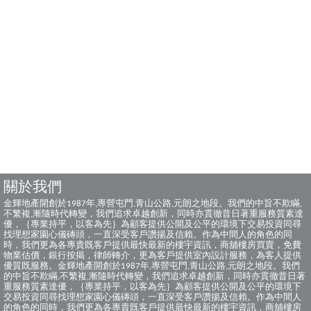
關於我們
金輝地產開創於1987年,專營屯門,青山公路,元朗之地段。我們的中旨不欺瞞,
不繁複,漸隨時代轉變，我們追求卓越創新，同時亦貫徹昔日著重服務質素達
優，｛專業持平，以客為先｝為顧客提供公開及公平的環境下交易投資同尋
找理想家園心儀磚頭，一直深受客戶讚揚及信賴。作為中間人的角色的同
時，我們更為各專貴既客戶提供最快最新的樓宇資訊，商舖樓房買賣，免費
物業估價，銀行按揭，律師轉介，更為客戶提供室內設計服務，為客人提供
優質既服務。金輝地產開創於1987年,專營屯門,青山公路,元朗之地段。我們
的中旨不欺瞞,不繁複,漸隨時代轉變，我們追求卓越創新，同時亦貫徹昔日著
重服務質素達優，｛專業持平，以客為先｝為顧客提供公開及公平的環境下
交易投資同尋找理想家園心儀磚頭，一直深受客戶讚揚及信賴。作為中間人
的角色的同時，我們更為各專貴既客戶提供最快最新的樓宇資訊，商舖樓房