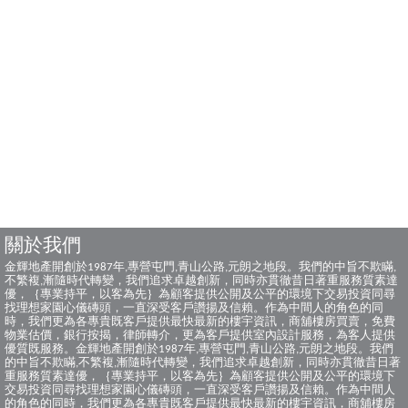
關於我們
金輝地產開創於1987年,專營屯門,青山公路,元朗之地段。我們的中旨不欺瞞,
不繁複,漸隨時代轉變，我們追求卓越創新，同時亦貫徹昔日著重服務質素達
優，｛專業持平，以客為先｝為顧客提供公開及公平的環境下交易投資同尋
找理想家園心儀磚頭，一直深受客戶讚揚及信賴。作為中間人的角色的同
時，我們更為各專貴既客戶提供最快最新的樓宇資訊，商舖樓房買賣，免費
物業估價，銀行按揭，律師轉介，更為客戶提供室內設計服務，為客人提供
優質既服務。金輝地產開創於1987年,專營屯門,青山公路,元朗之地段。我們
的中旨不欺瞞,不繁複,漸隨時代轉變，我們追求卓越創新，同時亦貫徹昔日著
重服務質素達優，｛專業持平，以客為先｝為顧客提供公開及公平的環境下
交易投資同尋找理想家園心儀磚頭，一直深受客戶讚揚及信賴。作為中間人
的角色的同時，我們更為各專貴既客戶提供最快最新的樓宇資訊，商舖樓房