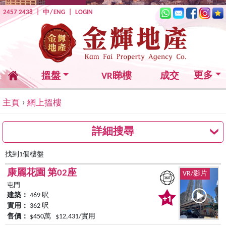
2457 2438
|
中
/
ENG
|
LOGIN
更多
搵盤
VR睇樓
成交
›
主頁
網上搵樓
詳細搜尋
找到1個樓盤
康麗花園 第02座
VR/影片
屯門
建築：
469 呎
實用：
362 呎
售價：
$450萬 $12,431/實用