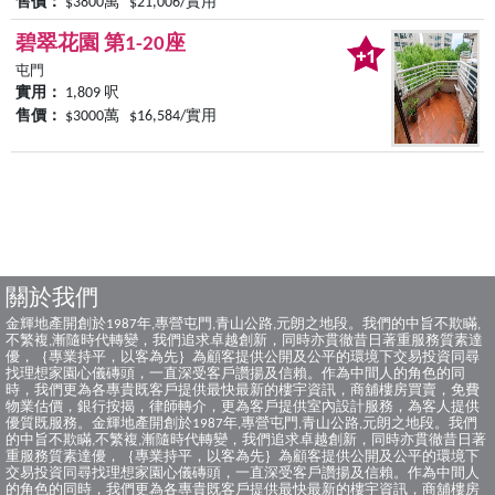
售價：
$3800萬 $21,006/實用
碧翠花園 第1-20座
屯門
實用：
1,809 呎
售價：
$3000萬 $16,584/實用
關於我們
金輝地產開創於1987年,專營屯門,青山公路,元朗之地段。我們的中旨不欺瞞,
不繁複,漸隨時代轉變，我們追求卓越創新，同時亦貫徹昔日著重服務質素達
優，｛專業持平，以客為先｝為顧客提供公開及公平的環境下交易投資同尋
找理想家園心儀磚頭，一直深受客戶讚揚及信賴。作為中間人的角色的同
時，我們更為各專貴既客戶提供最快最新的樓宇資訊，商舖樓房買賣，免費
物業估價，銀行按揭，律師轉介，更為客戶提供室內設計服務，為客人提供
優質既服務。金輝地產開創於1987年,專營屯門,青山公路,元朗之地段。我們
的中旨不欺瞞,不繁複,漸隨時代轉變，我們追求卓越創新，同時亦貫徹昔日著
重服務質素達優，｛專業持平，以客為先｝為顧客提供公開及公平的環境下
交易投資同尋找理想家園心儀磚頭，一直深受客戶讚揚及信賴。作為中間人
的角色的同時，我們更為各專貴既客戶提供最快最新的樓宇資訊，商舖樓房