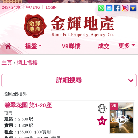
2457 2438
|
中
/
ENG
|
LOGIN
更多
搵盤
VR睇樓
成交
›
主頁
網上搵樓
詳細搜尋
找到2個樓盤
碧翠花園 第1-20座
VR
屯門
建築：
2,500 呎
實用：
1,809 呎
租金：
$55,000 $30/實用