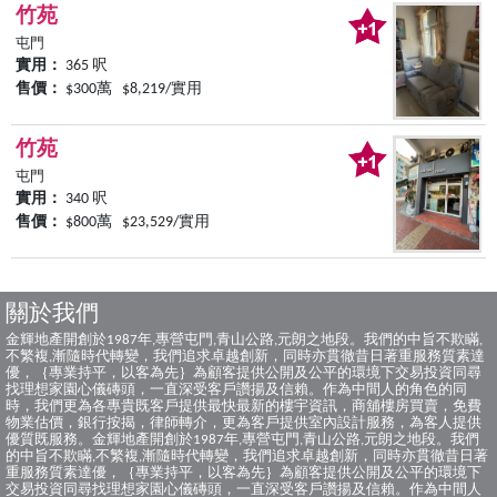
竹苑
屯門
實用：
365 呎
售價：
$300萬 $8,219/實用
竹苑
屯門
實用：
340 呎
售價：
$800萬 $23,529/實用
關於我們
金輝地產開創於1987年,專營屯門,青山公路,元朗之地段。我們的中旨不欺瞞,
不繁複,漸隨時代轉變，我們追求卓越創新，同時亦貫徹昔日著重服務質素達
優，｛專業持平，以客為先｝為顧客提供公開及公平的環境下交易投資同尋
找理想家園心儀磚頭，一直深受客戶讚揚及信賴。作為中間人的角色的同
時，我們更為各專貴既客戶提供最快最新的樓宇資訊，商舖樓房買賣，免費
物業估價，銀行按揭，律師轉介，更為客戶提供室內設計服務，為客人提供
優質既服務。金輝地產開創於1987年,專營屯門,青山公路,元朗之地段。我們
的中旨不欺瞞,不繁複,漸隨時代轉變，我們追求卓越創新，同時亦貫徹昔日著
重服務質素達優，｛專業持平，以客為先｝為顧客提供公開及公平的環境下
交易投資同尋找理想家園心儀磚頭，一直深受客戶讚揚及信賴。作為中間人