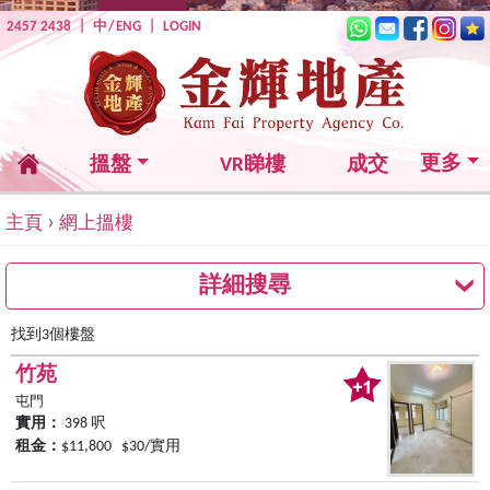
2457 2438
|
中
/
ENG
|
LOGIN
更多
搵盤
VR睇樓
成交
›
主頁
網上搵樓
詳細搜尋
找到3個樓盤
竹苑
屯門
實用：
398 呎
租金：
$11,800 $30/實用