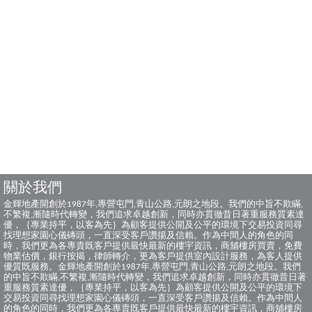
關於我們
金輝地產開創於1987年,專營屯門,青山公路,元朗之地段。我們的中旨不欺瞞,
不繁複,漸隨時代轉變，我們追求卓越創新，同時亦貫徹昔日著重服務質素達
優，｛專業持平，以客為先｝為顧客提供公開及公平的環境下交易投資同尋
找理想家園心儀磚頭，一直深受客戶讚揚及信賴。作為中間人的角色的同
時，我們更為各專貴既客戶提供最快最新的樓宇資訊，商舖樓房買賣，免費
物業估價，銀行按揭，律師轉介，更為客戶提供室內設計服務，為客人提供
優質既服務。金輝地產開創於1987年,專營屯門,青山公路,元朗之地段。我們
的中旨不欺瞞,不繁複,漸隨時代轉變，我們追求卓越創新，同時亦貫徹昔日著
重服務質素達優，｛專業持平，以客為先｝為顧客提供公開及公平的環境下
交易投資同尋找理想家園心儀磚頭，一直深受客戶讚揚及信賴。作為中間人
的角色的同時，我們更為各專貴既客戶提供最快最新的樓宇資訊，商舖樓房