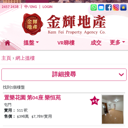
2457 2438
|
中
/
ENG
|
LOGIN
更多
搵盤
VR睇樓
成交
›
主頁
網上搵樓
詳細搜尋
找到1個樓盤
置樂花園 第04座 樂恒苑
屯門
實用：
511 呎
售價：
$398萬 $7,789/實用