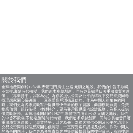
關於我們
金輝地產開創於1987年,專營屯門,青山公路,元朗之地段。我們的中旨不欺瞞,
不繁複,漸隨時代轉變，我們追求卓越創新，同時亦貫徹昔日著重服務質素達
優，｛專業持平，以客為先｝為顧客提供公開及公平的環境下交易投資同尋
找理想家園心儀磚頭，一直深受客戶讚揚及信賴。作為中間人的角色的同
時，我們更為各專貴既客戶提供最快最新的樓宇資訊，商舖樓房買賣，免費
物業估價，銀行按揭，律師轉介，更為客戶提供室內設計服務，為客人提供
優質既服務。金輝地產開創於1987年,專營屯門,青山公路,元朗之地段。我們
的中旨不欺瞞,不繁複,漸隨時代轉變，我們追求卓越創新，同時亦貫徹昔日著
重服務質素達優，｛專業持平，以客為先｝為顧客提供公開及公平的環境下
交易投資同尋找理想家園心儀磚頭，一直深受客戶讚揚及信賴。作為中間人
的角色的同時，我們更為各專貴既客戶提供最快最新的樓宇資訊，商舖樓房