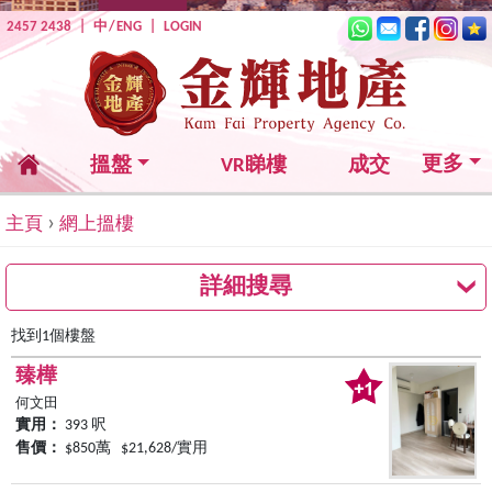
2457 2438
|
中
/
ENG
|
LOGIN
更多
搵盤
VR睇樓
成交
›
主頁
網上搵樓
詳細搜尋
找到1個樓盤
臻樺
何文田
實用：
393 呎
售價：
$850萬 $21,628/實用