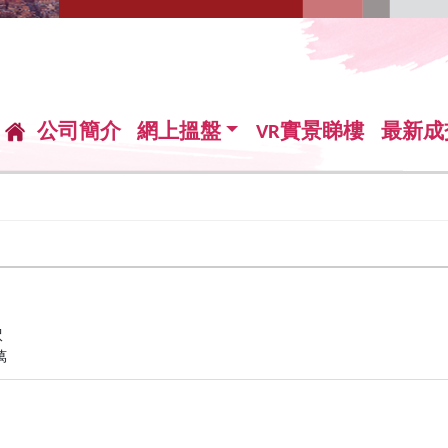
公司簡介
網上搵盤
VR實景睇樓
最新成
呎
萬