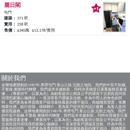
麗日閣
屯門
建築：
371 呎
實用：
258 呎
售價：
$340萬 $13,178/實用
關於我們
金輝地產開創於1987年,專營屯門,青山公路,元朗之地段。我們的中旨不欺瞞,
不繁複,漸隨時代轉變，我們追求卓越創新，同時亦貫徹昔日著重服務質素達
優，｛專業持平，以客為先｝為顧客提供公開及公平的環境下交易投資同尋
找理想家園心儀磚頭，一直深受客戶讚揚及信賴。作為中間人的角色的同
時，我們更為各專貴既客戶提供最快最新的樓宇資訊，商舖樓房買賣，免費
物業估價，銀行按揭，律師轉介，更為客戶提供室內設計服務，為客人提供
優質既服務。金輝地產開創於1987年,專營屯門,青山公路,元朗之地段。我們
的中旨不欺瞞,不繁複,漸隨時代轉變，我們追求卓越創新，同時亦貫徹昔日著
重服務質素達優，｛專業持平，以客為先｝為顧客提供公開及公平的環境下
交易投資同尋找理想家園心儀磚頭，一直深受客戶讚揚及信賴。作為中間人
的角色的同時，我們更為各專貴既客戶提供最快最新的樓宇資訊，商舖樓房