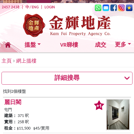
2457 2438
|
中
/
ENG
|
LOGIN
更多
搵盤
VR睇樓
成交
›
主頁
網上搵樓
詳細搜尋
找到2個樓盤
麗日閣
屯門
建築：
371 呎
實用：
258 呎
租金：
$11,500 $45/實用